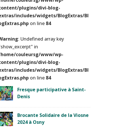
/home/couleursg/www/wp-
content/plugins/divi-blog-
extras/includes/widgets/BlogExtras/Bl
ogExtras.php
on line
84
Warning
: Undefined array key
"show_excerpt" in
/home/couleursg/www/wp-
content/plugins/divi-blog-
extras/includes/widgets/BlogExtras/Bl
ogExtras.php
on line
84
Fresque participative à Saint-
Denis
Brocante Solidaire de la Viosne
2024 à Osny