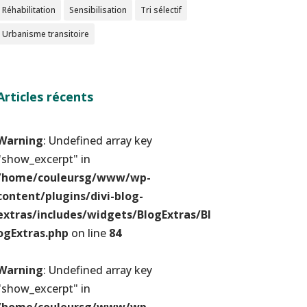
Réhabilitation
Sensibilisation
Tri sélectif
Urbanisme transitoire
Articles récents
Warning
: Undefined array key
"show_excerpt" in
/home/couleursg/www/wp-
content/plugins/divi-blog-
extras/includes/widgets/BlogExtras/Bl
ogExtras.php
on line
84
Warning
: Undefined array key
"show_excerpt" in