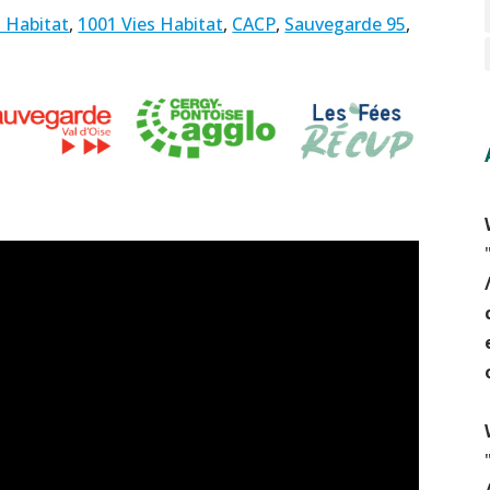
Habitat
,
1001 Vies Habitat
,
CACP
,
Sauvegarde 95
,