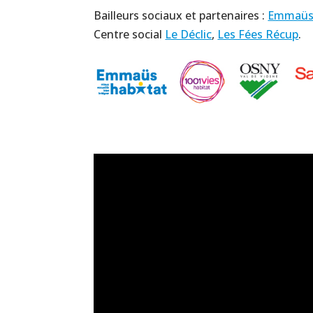
Bailleurs sociaux et partenaires :
Emmaüs 
Centre social
Le Déclic
,
Les Fées Récup
.