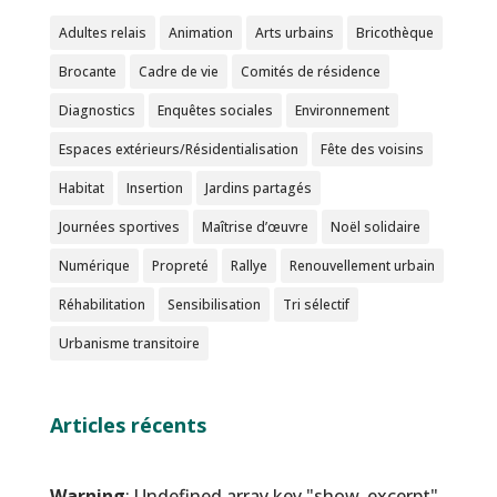
Adultes relais
Animation
Arts urbains
Bricothèque
Brocante
Cadre de vie
Comités de résidence
Diagnostics
Enquêtes sociales
Environnement
Espaces extérieurs/Résidentialisation
Fête des voisins
Habitat
Insertion
Jardins partagés
Journées sportives
Maîtrise d’œuvre
Noël solidaire
Numérique
Propreté
Rallye
Renouvellement urbain
Réhabilitation
Sensibilisation
Tri sélectif
Urbanisme transitoire
Articles récents
Warning
: Undefined array key "show_excerpt"